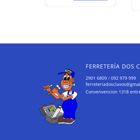
FERRETERÍA DOS 
2901 6809
/
092 979 999
ferreteriadosclavos@gma
Convenvencion 1318 entre 