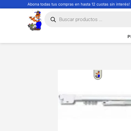
Abona todas tus compras en hasta 12 cuotas sin interés!
P