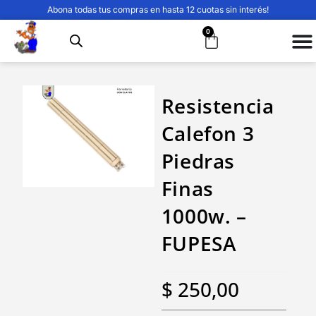
Abona todas tus compras en hasta 12 cuotas sin interés!
0
Resistencia
Calefon 3
Piedras
Finas
1000w. –
FUPESA
$
250,00