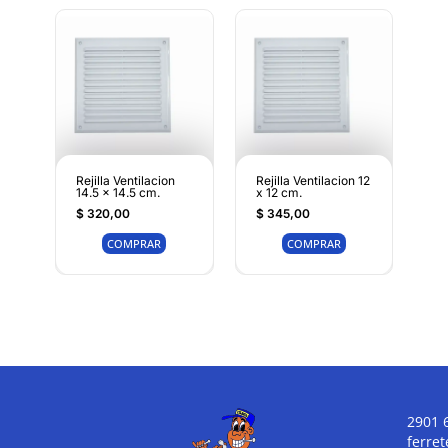
Rejilla Ventilacion
Rejilla Ventilacion 12
14.5 x 14.5 cm.
x 12 cm.
$
320,00
$
345,00
COMPRAR
COMPRAR
2901 
ferre