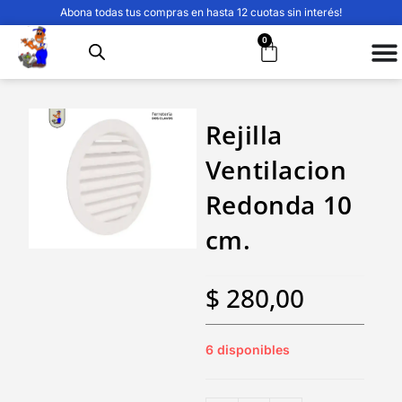
Abona todas tus compras en hasta 12 cuotas sin interés!
0
Rejilla
Ventilacion
Redonda 10
cm.
$
280,00
6 disponibles