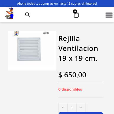
Abona todas tus compras en hasta 12 cuotas sin interés!
0
Rejilla
Ventilacion
19 x 19 cm.
$
650,00
6 disponibles
-
+