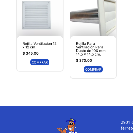
Rejilla Ventilacion 12
Rejilla Para
x 12 cm.
Ventilación Para
Ducto de 100 mm
$
345,00
14.5 x 14.5 cm.
$
370,00
COMPRAR
COMPRAR
2901 
ferre