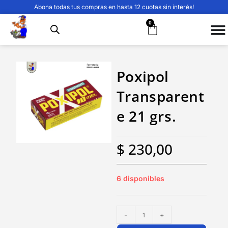
Abona todas tus compras en hasta 12 cuotas sin interés!
0
Poxipol
Transparent
e 21 grs.
$
230,00
6 disponibles
-
+