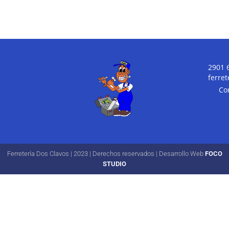
2901 
ferre
Co
Ferretería Dos Clavos | 2023 | Derechos reservados | Desarrollo Web
FOCO
STUDIO