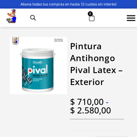
Abona todas tus compras en hasta 12 cuotas sin interés!
0
Pintura
Antihongo
Pival Latex –
Exterior
$
710,00
-
$
2.580,00