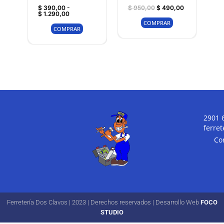
$
390,00
-
$
950,00
$
490,00
$
1.290,00
COMPRAR
COMPRAR
2901 
ferre
Co
Ferretería Dos Clavos | 2023 | Derechos reservados | Desarrollo Web
FOCO
STUDIO