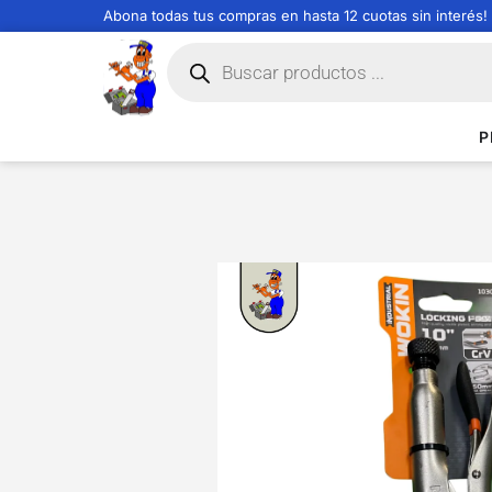
Abona todas tus compras en hasta 12 cuotas sin interés!
P