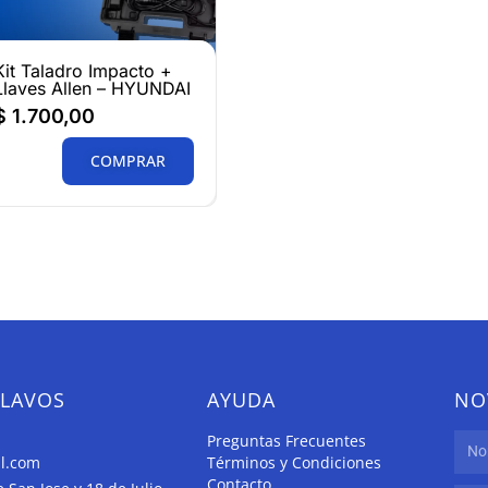
Kit Taladro Impacto +
Llaves Allen – HYUNDAI
$
1.700,00
COMPRAR
CLAVOS
AYUDA
NO
Preguntas Frecuentes
il.com
Términos y Condiciones
Contacto