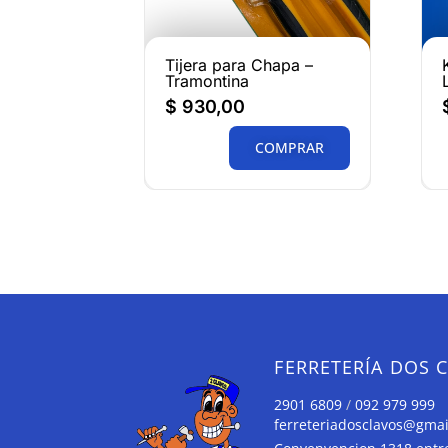
Tijera para Chapa –
Tramontina
$
930,00
COMPRAR
FERRETERÍA DOS 
2901 6809
/
092 979 999
ferreteriadosclavos@gma