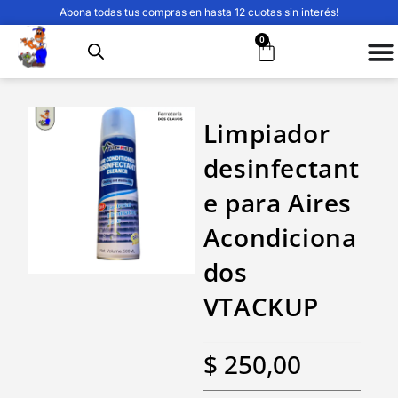
Abona todas tus compras en hasta 12 cuotas sin interés!
0
Limpiador
desinfectant
e para Aires
Acondiciona
dos
VTACKUP
$
250,00