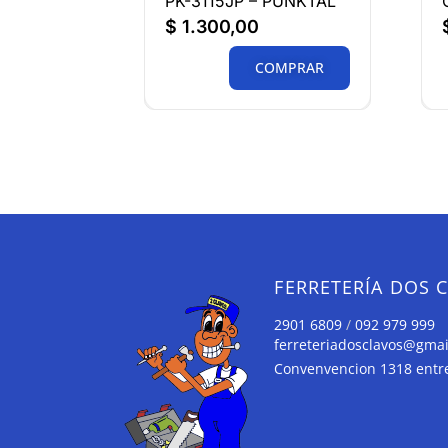
PK-3115JP – PUNKTAL
$
1.300,00
COMPRAR
FERRETERÍA DOS 
2901 6809
/
092 979 999
ferreteriadosclavos@gma
Convenvencion 1318 entre 