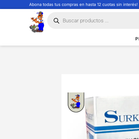
Abona todas tus compras en hasta 12 cuotas sin interés!
P