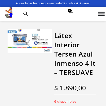
Abona todas tus compras en hasta 12 cuotas sin interés!
0
Látex
Interior
Tersen Azul
Inmenso 4 lt
– TERSUAVE
$
1.890,00
6 disponibles