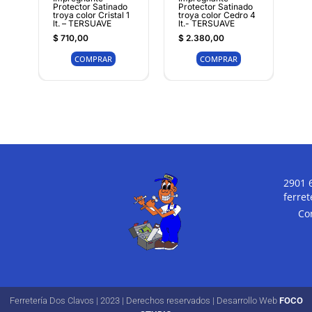
Protector Satinado
Protector Satinado
troya color Cristal 1
troya color Cedro 4
lt. – TERSUAVE
lt.- TERSUAVE
$
710,00
$
2.380,00
COMPRAR
COMPRAR
2901 
ferre
Co
Ferretería Dos Clavos | 2023 | Derechos reservados | Desarrollo Web
FOCO