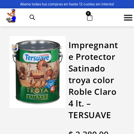
Abona todas tus compras en hasta 12 cuotas sin interés!
0
Impregnant
e Protector
Satinado
troya color
Roble Claro
4 lt. –
TERSUAVE