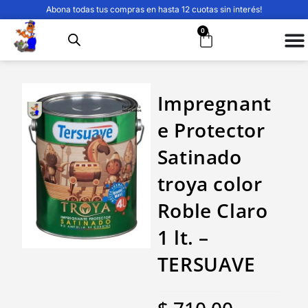
Abona todas tus compras en hasta 12 cuotas sin interés!
0
Impregnant
e Protector
Satinado
troya color
Roble Claro
1 lt. –
TERSUAVE