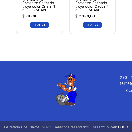
Protector Satinado
Protector Satinado
troya color Cristal 1
troya color Caoba 4
lt. – TERSUAVE
lt. – TERSUAVE
$
710,00
$
2.380,00
COMPRAR
COMPRAR
2901 
ferre
Co
Ferretería Dos Clavos | 2023 | Derechos reservados | Desarrollo Web
FOCO