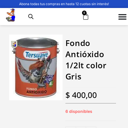
Abona todas tus compras en hasta 12 cuotas sin interés!
0
Fondo
Antióxido
1/2lt color
Gris
$
400,00
6 disponibles