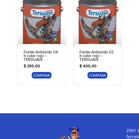
Fondo Antióxido 1/4
Fondo Antióxido 1/2
lt color rojo –
lt color rojo –
TERSUAVE
TERSUAVE
$
295,00
$
400,00
COMPRAR
COMPRAR
2901 
ferre