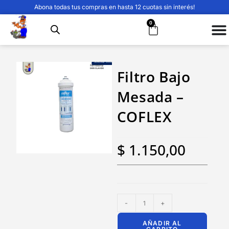
Abona todas tus compras en hasta 12 cuotas sin interés!
0
Filtro Bajo
Mesada –
COFLEX
$
1.150,00
-
+
AÑADIR AL