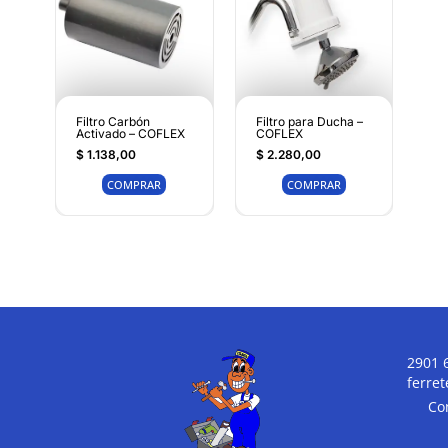
Filtro Carbón
Filtro para Ducha –
Activado – COFLEX
COFLEX
$
1.138,00
$
2.280,00
COMPRAR
COMPRAR
2901 
ferre
Co