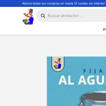
Abona todas tus compras en hasta 12 cuotas sin interés!
P