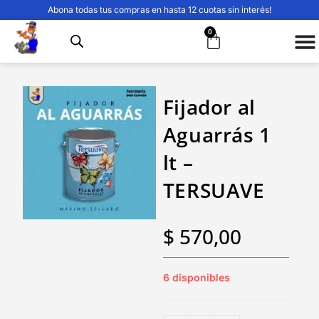
Abona todas tus compras en hasta 12 cuotas sin interés!
0
Fijador al
Aguarrás 1
lt –
TERSUAVE
$
570,00
6 disponibles