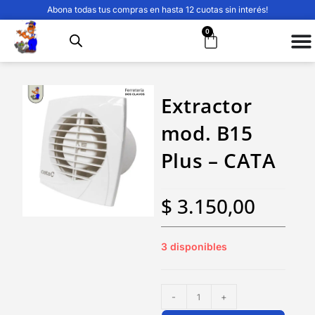
Abona todas tus compras en hasta 12 cuotas sin interés!
0
Extractor
mod. B15
Plus – CATA
$
3.150,00
3 disponibles
-
+