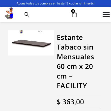
Abona todas tus compras en hasta 12 cuotas sin interés!
0
Estante
Tabaco sin
Mensuales
60 cm x 20
cm –
FACILITY
$
363,00