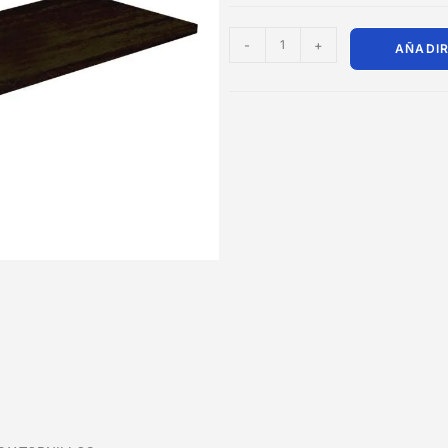
-
+
AÑADIR