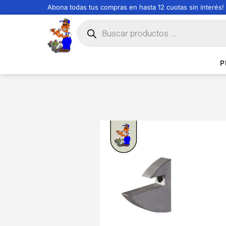
Abona todas tus compras en hasta 12 cuotas sin interés!
P