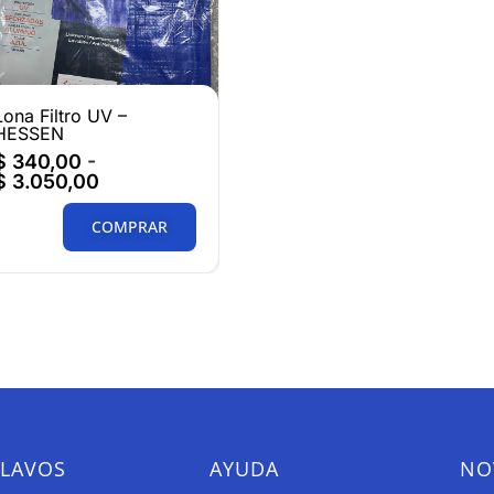
Lona Filtro UV –
HESSEN
$
340,00
-
$
3.050,00
COMPRAR
CLAVOS
AYUDA
NO