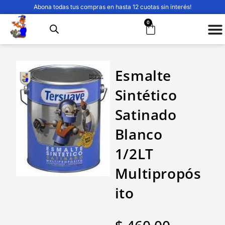
Abona todas tus compras en hasta 12 cuotas sin interés!
0
Esmalte
Sintético
Satinado
Blanco
1/2LT
Multipropós
ito