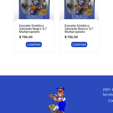
Esmalte Sintético
Esmalte Sintético
Satinado Negro 1LT
Satinado Blanco 1LT
Multipropósito
Multipropósito
$
750,00
$
750,00
COMPRAR
COMPRAR
2901 
ferre
Co