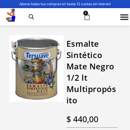
Abona todas tus compras en hasta 12 cuotas sin interés!
0
Esmalte
Sintético
Mate Negro
1/2 lt
Multipropós
ito
$
440,00