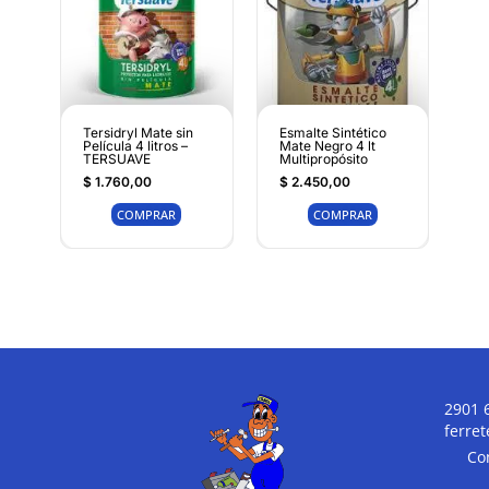
Tersidryl Mate sin
Esmalte Sintético
Película 4 litros –
Mate Negro 4 lt
TERSUAVE
Multipropósito
$
1.760,00
$
2.450,00
COMPRAR
COMPRAR
2901 
ferre
Co