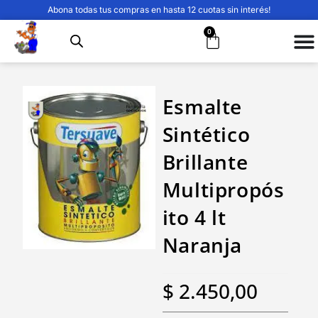
Abona todas tus compras en hasta 12 cuotas sin interés!
0
Esmalte
Sintético
Brillante
Multipropós
ito 4 lt
Naranja
$
2.450,00