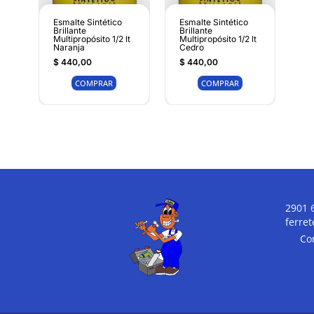
Esmalte Sintético
Esmalte Sintético
Brillante
Brillante
Multipropósito 1/2 lt
Multipropósito 1/2 lt
Naranja
Cedro
$
440,00
$
440,00
COMPRAR
COMPRAR
2901 
ferre
Co