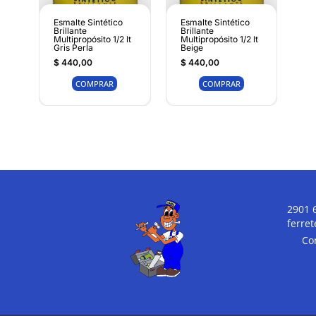
Esmalte Sintético
Esmalte Sintético
Brillante
Brillante
Multipropósito 1/2 lt
Multipropósito 1/2 lt
Gris Perla
Beige
$
440,00
$
440,00
COMPRAR
COMPRAR
2901 
ferre
Co