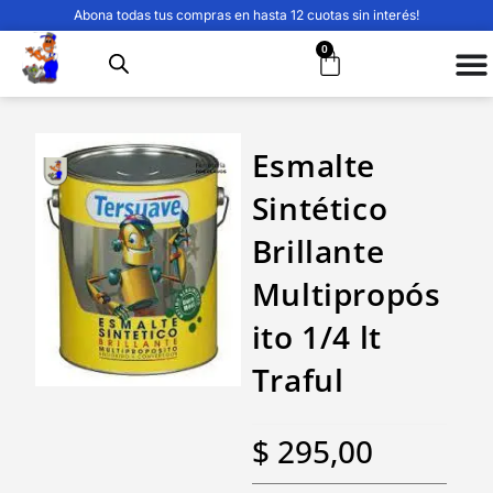
Abona todas tus compras en hasta 12 cuotas sin interés!
0
Esmalte
Sintético
Brillante
Multipropós
ito 1/4 lt
Traful
$
295,00