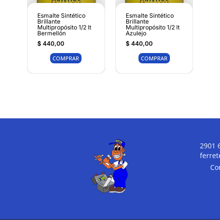
Esmalte Sintético
Esmalte Sintético
Brillante
Brillante
Multipropósito 1/2 lt
Multipropósito 1/2 lt
Bermellón
Azulejo
$
440,00
$
440,00
COMPRAR
COMPRAR
2901 
ferre
Co