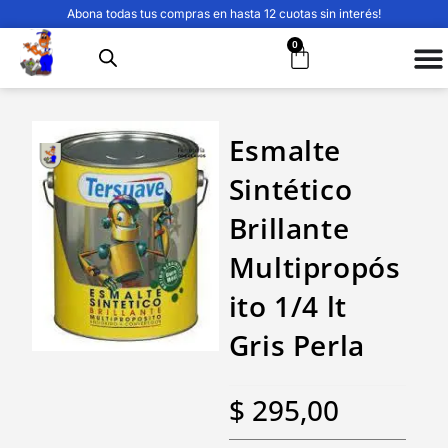
Abona todas tus compras en hasta 12 cuotas sin interés!
0
Esmalte
Sintético
Brillante
Multipropós
ito 1/4 lt
Gris Perla
$
295,00