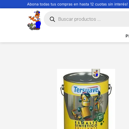
Abona todas tus compras en hasta 12 cuotas sin interés!
P