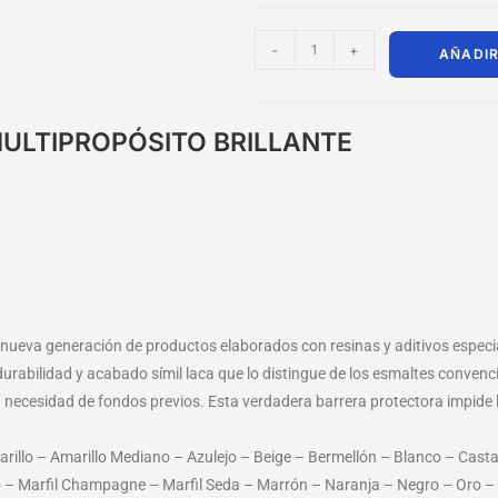
-
+
AÑADIR
MULTIPROPÓSITO BRILLANTE
a nueva generación de productos elaborados con resinas y aditivos espe
 durabilidad y acabado símil laca que lo distingue de los esmaltes convenc
necesidad de fondos previos. Esta verdadera barrera protectora impide l
marillo – Amarillo Mediano – Azulejo – Beige – Bermellón – Blanco – Cast
lo – Marfil Champagne – Marfil Seda – Marrón – Naranja – Negro – Oro –