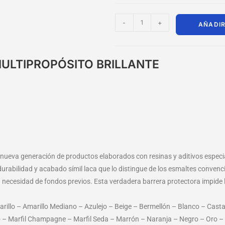
-
+
AÑADIR
MULTIPROPÓSITO BRILLANTE
a nueva generación de productos elaborados con resinas y aditivos espe
 durabilidad y acabado símil laca que lo distingue de los esmaltes convenc
necesidad de fondos previos. Esta verdadera barrera protectora impide l
marillo – Amarillo Mediano – Azulejo – Beige – Bermellón – Blanco – Cast
lo – Marfil Champagne – Marfil Seda – Marrón – Naranja – Negro – Oro –