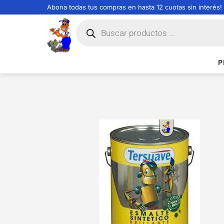
Abona todas tus compras en hasta 12 cuotas sin interés!
P