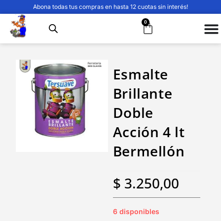
Abona todas tus compras en hasta 12 cuotas sin interés!
0
Esmalte
Brillante
Doble
Acción 4 lt
Bermellón
$
3.250,00
6 disponibles