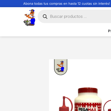
Abona todas tus compras en hasta 12 cuotas sin interés!
P