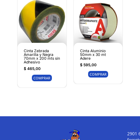
Cinta Zebrada
Cinta Aluminio
Amarilla y Negra
50mm x 30 mt
70mm x 200 mts sin
Adere
Adhesivo
$
595,00
$
465,00
COMPRAR
COMPRAR
2901 
ferre