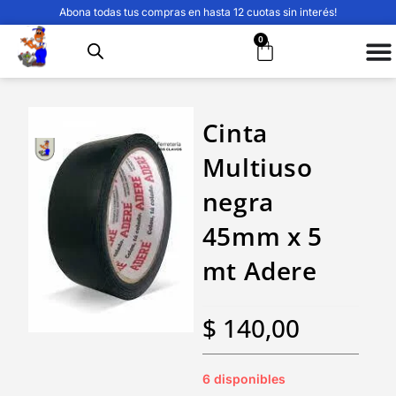
Abona todas tus compras en hasta 12 cuotas sin interés!
0
Cinta
Multiuso
negra
45mm x 5
mt Adere
$
140,00
6 disponibles