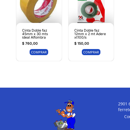
Cinta Doble faz
Cinta Doble faz
45mm x 30 mts
12mm x 2 mt Adere
ideal Alfombra
xt100/s
$
760,00
$
150,00
COMPRAR
COMPRAR
2901 
ferre
Co