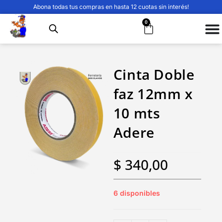
Abona todas tus compras en hasta 12 cuotas sin interés!
0
Cinta Doble
faz 12mm x
10 mts
Adere
$
340,00
6 disponibles