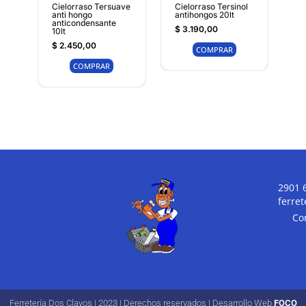
Cielorraso Tersuave
Cielorraso Tersinol
anti hongo
antihongos 20lt
anticondensante
$
3.190,00
10lt
$
2.450,00
COMPRAR
COMPRAR
2901 
ferre
Co
Ferretería Dos Clavos | 2023 | Derechos reservados | Desarrollo Web
FOCO