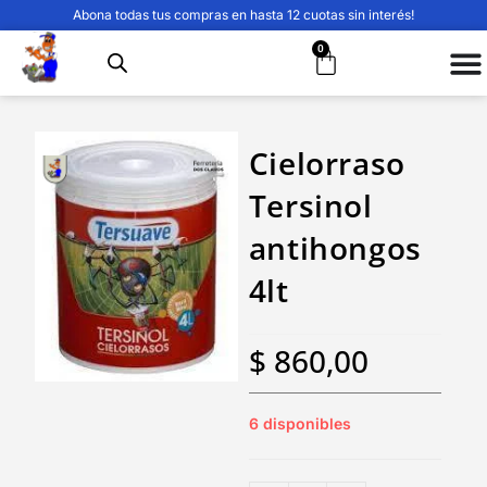
Abona todas tus compras en hasta 12 cuotas sin interés!
0
Cielorraso
Tersinol
antihongos
4lt
$
860,00
6 disponibles