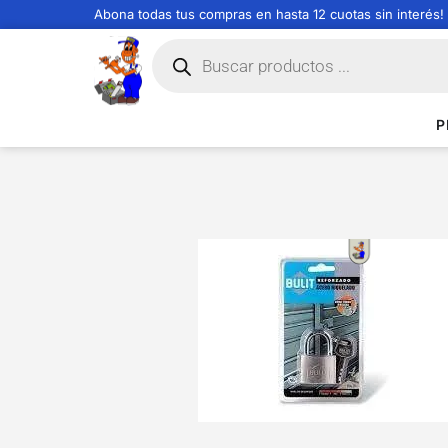
Abona todas tus compras en hasta 12 cuotas sin interés!
P