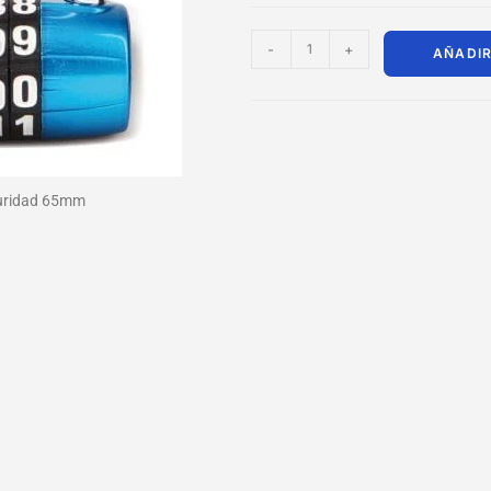
-
+
AÑADIR
guridad 65mm