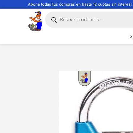
Abona todas tus compras en hasta 12 cuotas sin interés!
P