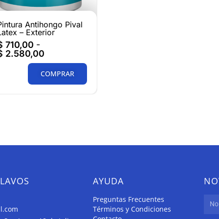
Pintura Antihongo Pival
Latex – Exterior
$
710,00
-
$
2.580,00
COMPRAR
CLAVOS
AYUDA
NO
Preguntas Frecuentes
il.com
Términos y Condiciones
Contacto