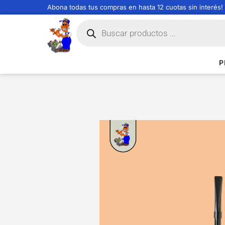
Abona todas tus compras en hasta 12 cuotas sin interés!
P