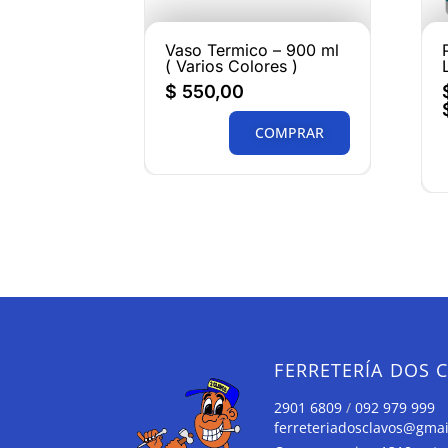
Vaso Termico – 900 ml
( Varios Colores )
$
550,00
COMPRAR
FERRETERÍA DOS 
2901 6809
/
092 979 999
ferreteriadosclavos@gma