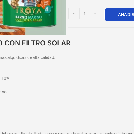
-
+
AÑADIR
O CON FILTRO SOLAR
as alquídicas de alta calidad.
n 10%
mano
e debe estar limpia, lijada, seca y exenta de polvo, grasas, aceites, jabon