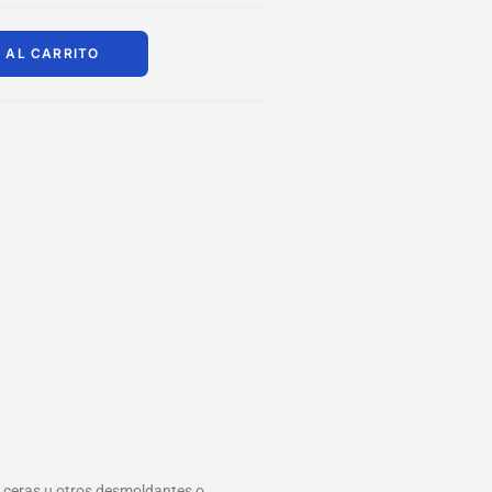
 AL CARRITO
es, ceras u otros desmoldantes o