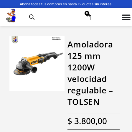
Abona todas tus compras en hasta 12 cuotas sin interés!
0
Amoladora
125 mm
1200W
velocidad
regulable –
TOLSEN
$
3.800,00