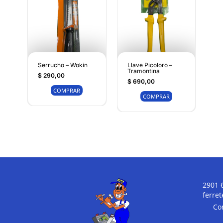
Serrucho – Wokin
Llave Picoloro –
Tramontina
$
290,00
$
690,00
COMPRAR
COMPRAR
2901 
ferre
Co