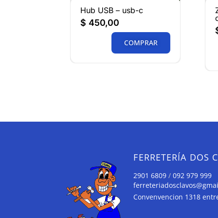
Hub USB – usb-c
$
450,00
COMPRAR
FERRETERÍA DOS 
2901 6809
/
092 979 999
ferreteriadosclavos@gma
Convenvencion 1318 entre 