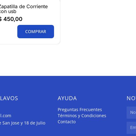
Zapatilla de Corriente
con usb
$
450,00
COMPRAR
CLAVOS
AYUDA
NO
Preguntas Frecuentes
il.com
Términos y Condiciones
Contacto
San Jose y 18 de Julio