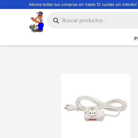
Abona todas tus compras en hasta 12 cuotas sin interés!
P