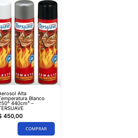
Aerosol Alta
Temperatura Blanco
250° 440cm³ –
TERSUAVE
$
450,00
COMPRAR