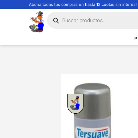
Abona todas tus compras en hasta 12 cuotas sin interés!
P