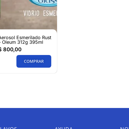
Aerosol Esmerilado Rust
– Oleum 312g 395ml
$
800,00
COMPRAR
CLAVOS
AYUDA
NO