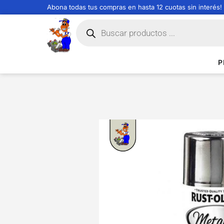
Abona todas tus compras en hasta 12 cuotas sin interés!
P