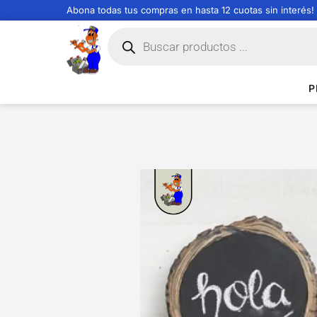
Abona todas tus compras en hasta 12 cuotas sin interés!
P