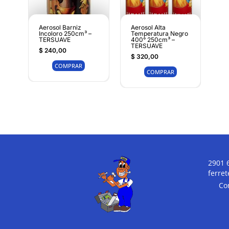
Aerosol Barniz
Aerosol Alta
Incoloro 250cm³ –
Temperatura Negro
TERSUAVE
400° 250cm³ –
TERSUAVE
$
240,00
$
320,00
COMPRAR
COMPRAR
2901 
ferre
Co