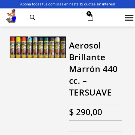
Abona todas tus compras en hasta 12 cuotas sin interés!
0
Aerosol
Brillante
Marrón 440
cc. –
TERSUAVE
$
290,00