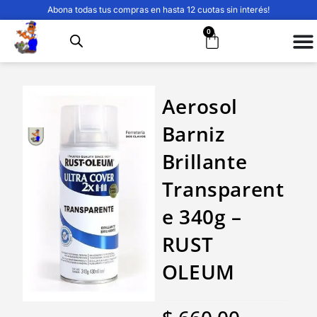
Abona todas tus compras en hasta 12 cuotas sin interés!
0
Aerosol
Barniz
Brillante
Transparent
e 340g –
RUST
OLEUM