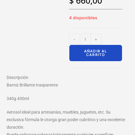
$
660,00
4 disponibles
-
+
AÑADIR AL
CARRITO
Descripción
Barniz Brillante trasparente
340g 430ml
Aerosol ideal para artesanías, muebles, juguetes, etc. Su
exclusiva fórmula le otorga gran poder cubritivo y una excelente
duración.
Puede aplicarse sobre prácticamente cualquier superficie: