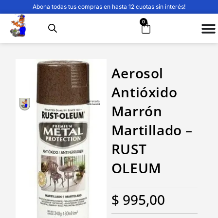
Abona todas tus compras en hasta 12 cuotas sin interés!
0
Aerosol
Antióxido
Marrón
Martillado –
RUST
OLEUM
$
995,00