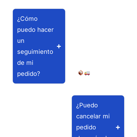
específicos
durante el
¿Cómo
proceso de
puedo hacer
compra.
un
¡Esperamos
seguimiento
que tu pedido
de mi
llegue pronto!
pedido?
¿Puedo
cancelar mi
pedido