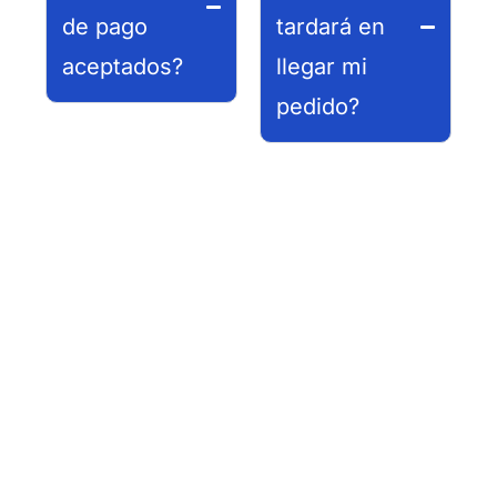
de pago
tardará en
aceptados?
llegar mi
pedido?
Aceptamos
pagos con
El tiempo de
tarjeta de
entrega de tu
crédito y
pedido puede
débito,
variar según la
transferencia
ubicación y la
bancaria y
disponibilidad
efectivo en el
de los
momento de la
productos en
entrega.
nuestro
inventario.