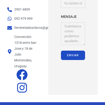
2901 6809
MENSAJE
092 979 999
ferreteriadosclavos@gmail.com
Convención
1318 entre San
Jose y 18 de
Julio
ENVIAR
Montevideo,
Uruguay