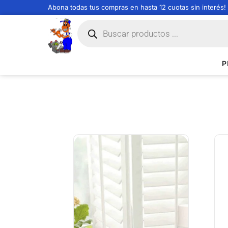
Abona todas tus compras en hasta 12 cuotas sin interés!
P