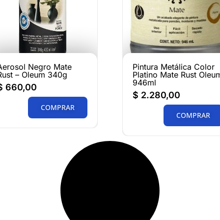
Aerosol Negro Mate
Pintura Metálica Color
Rust – Oleum 340g
Platino Mate Rust Oleu
946ml
$
660,00
$
2.280,00
COMPRAR
COMPRAR