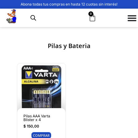
Abona todas tus compras en hasta 12 cuotas sin interés!
0
Pilas y Bateria
Pilas AAA Varta
Blister x 4
$
150,00
COMPRAR